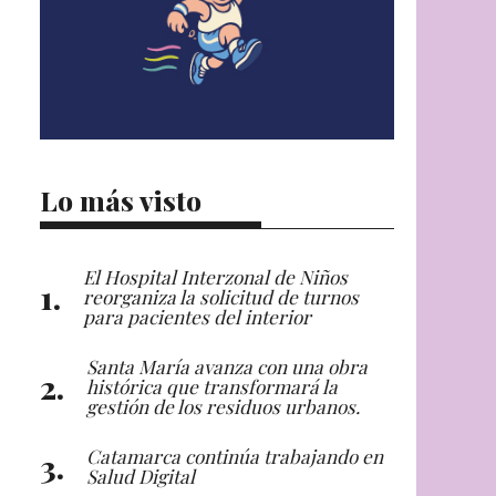
Lo más visto
El Hospital Interzonal de Niños
reorganiza la solicitud de turnos
para pacientes del interior
Santa María avanza con una obra
histórica que transformará la
gestión de los residuos urbanos.
Catamarca continúa trabajando en
Salud Digital