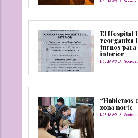
NOELIA AYALA
Socieda
El Hospital 
reorganiza l
turnos para 
interior
NOELIA AYALA
Socieda
“Hablemos d
zona norte
NOELIA AYALA
Socieda