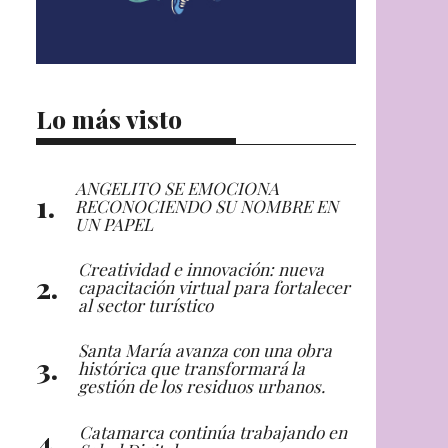
Lo más visto
ANGELITO SE EMOCIONA
RECONOCIENDO SU NOMBRE EN
UN PAPEL
Creatividad e innovación: nueva
capacitación virtual para fortalecer
al sector turístico
Santa María avanza con una obra
histórica que transformará la
gestión de los residuos urbanos.
Catamarca continúa trabajando en