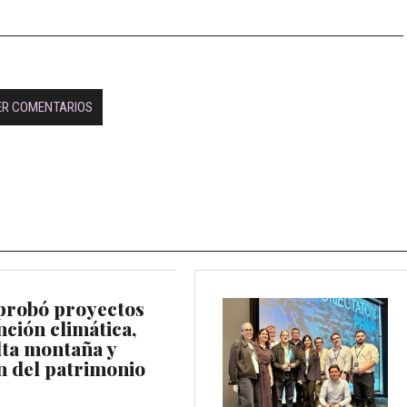
ER COMENTARIOS
probó proyectos
ción climática,
lta montaña y
n del patrimonio