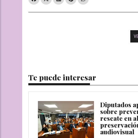
V
Te puede interesar
Diputados a
sobre preven
rescate en a
preservació
audiovisual