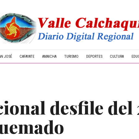
AN JOSÉ
CAFAYATE
AMAICHA
TURISMO
DEPORTES
CULTURA
EDU
cional desfile del
Quemado