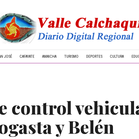
AN JOSÉ
CAFAYATE
AMAICHA
TURISMO
DEPORTES
CULTURA
EDU
 control vehicula
ogasta y Belén