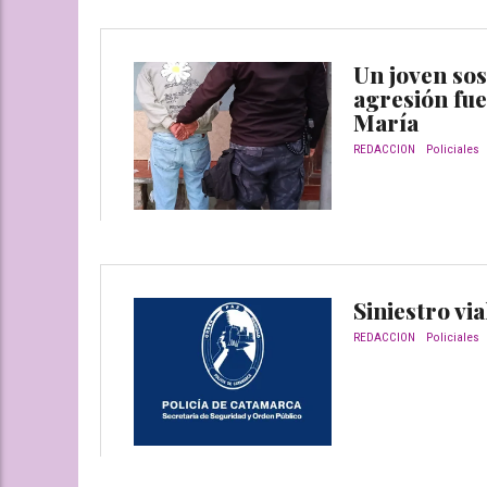
Un joven so
agresión fue
María
REDACCION
Policiales
Siniestro vi
REDACCION
Policiales