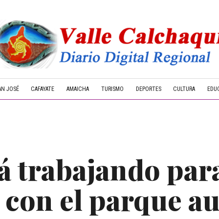
AN JOSÉ
CAFAYATE
AMAICHA
TURISMO
DEPORTES
CULTURA
EDU
á trabajando para
 con el parque a