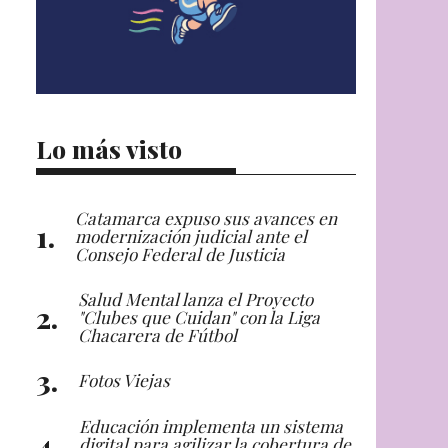
Lo más visto
Catamarca expuso sus avances en
modernización judicial ante el
Consejo Federal de Justicia
Salud Mental lanza el Proyecto
"Clubes que Cuidan" con la Liga
Chacarera de Fútbol
Fotos Viejas
Educación implementa un sistema
digital para agilizar la cobertura de