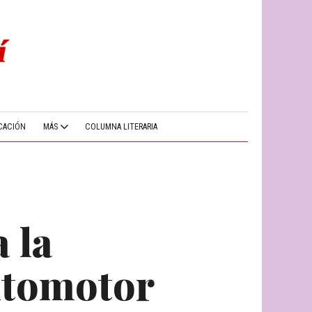
CACIÓN
MÁS
COLUMNA LITERARIA
 la
utomotor